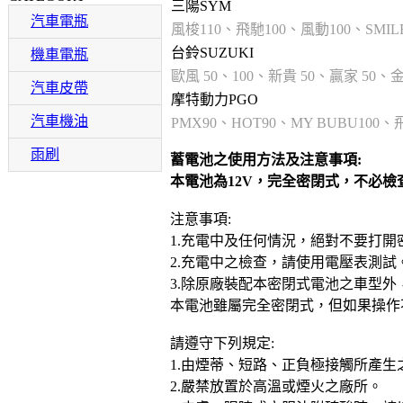
三陽SYM
汽車電瓶
風梭110、飛馳100、風動100、SMIL
台鈴SUZUKI
機車電瓶
歐風 50、100、新貴 50、贏家 50、金
汽車皮帶
摩特動力PGO
汽車機油
PMX90、HOT90、MY BUBU100、
雨刷
蓄電池之使用方法及注意事項:
本電池為12V，完全密閉式，不必
注意事項:
1.充電中及任何情況，絕對不要打
2.充電中之檢查，請使用電壓表測試。(
3.除原廠裝配本密閉式電池之車型
本電池雖屬完全密閉式，但如果操作
請遵守下列規定:
1.由煙蒂、短路、正負極接觸所產
2.嚴禁放置於高溫或煙火之廠所。