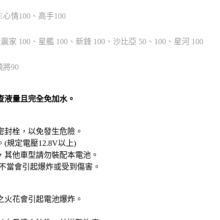
E心情100、高手100
贏家 100、星艦 100、新鋒 100、沙比亞 50、100、星河 100
飛將90
檢查液量且完全免加水。
開密封栓，以免發生危險。
規定電壓12.8V以上)
外，其他車型請勿裝配本電池。
不當會引起爆炸或受到傷害。
生之火花會引起電池爆炸。