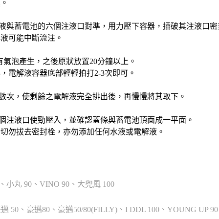
膜。
液與蓄電池的六個注液口對準，用力壓下容器，插破其注液口密
解液可能中斷流注。
有氣泡產生，之後原狀放置20分鐘以上。
，電解液容器底部輕輕拍打2-3次即可。
數次，使剩餘之電解液完全排出後，再慢慢將其取下。
個注液口使勁壓入，並確認蓋條與蓄電池頂面成一平面。
後切勿拔去密封栓，亦勿添加任何水液或電解液。
0、小丸 90、VINO 90、大兜風 100
50、豪邁80、豪邁50/80(FILLY)、I DDL 100、YOUNG UP 90