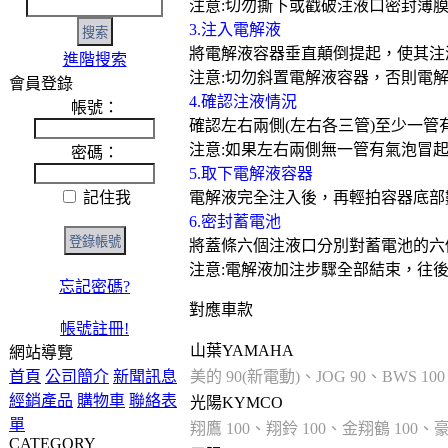
注意:切勿撕下或戳破注液口密封薄
3.注入電解液
將電解液容器垂直顛倒提起，使其注
進階搜索
注意:切勿斜置電解液容器，否則電
會員登錄
4.確認注液情況
帳號：
確認左右兩側(左右各三管)至少一管
注意:如果左右兩側無一管有氣泡冒起
密碼：
5.取下電解液容器
記住我
電解液完全注入後，再輕拍容器底部
6.密封蓄電池
將蓋條六個注液口分別對蓄電池的六
注意:電解液加注步驟全部結束，往
忘記密碼?
對應車款
帳號註冊!
山葉YAMAHA
網站導覽
首頁
公司簡介
新聞訊息
美的 90(新電動)、JOG 90、BWS 10
經銷產品
購物車
聯絡表
光陽KYMCO
單
翔鷹 100、翔鈴 100、金翔鶴 100、豪邁 
CATEGORY