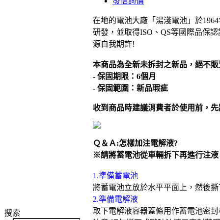
發信詢價
在地的電池大廠「湯淺電池」於19
研發，並取得ISO、QS等國際品
源自我期許!
本商品為全新未拆封之新品，絕不販
- 保固期限：6個月
- 保固範圍：新品瑕疵
收到商品時建議消費者於使用前，先
Ｑ＆Ａ:怎樣加注電解液?
※請將蓄電池從車輛拆下再進行注液
1.準備蓄電池
將蓄電池立放於水平平面上，然後撕
2.準備電解液
取下電解液容器蓋條用作蓄電池密封
搜索