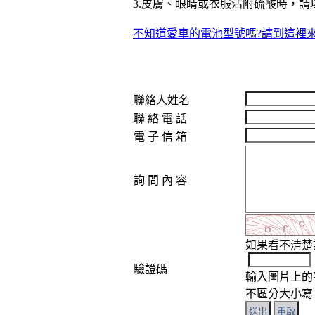
3.皮膚、眼睛或衣服沾附硫酸時，
不知道愛車的電池型號嗎?請到這裡來
聯絡人姓名
聯 絡 電 話
電 子 信 箱
詢 問 內 容
如果看不清楚
驗證碼
輸入圖片上的
不區分大小寫